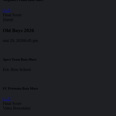
3
-
3
Final Score
Șișești
Old Boys 2026
mai 29, 2026
6:45 pm
Sport Team Baia Mare
Eric Bros School
FC Prietenia Baia Mare
1
-
3
Final Score
Valea Borcutului