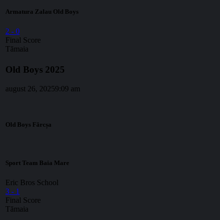
Armatura Zalau Old Boys
2
-
0
Final Score
Tămaia
Old Boys 2025
august 26, 2025
9:09 am
Old Boys Fărcșa
Sport Team Baia Mare
Eric Bros School
3
-
1
Final Score
Tămaia