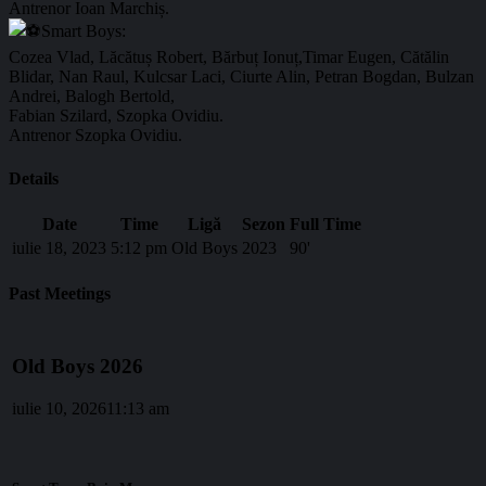
Antrenor Ioan Marchiș.
Smart Boys:
Cozea Vlad, Lăcătuș Robert, Bărbuț Ionuț,Timar Eugen, Cătălin
Blidar, Nan Raul, Kulcsar Laci, Ciurte Alin, Petran Bogdan, Bulzan
Andrei, Balogh Bertold,
Fabian Szilard, Szopka Ovidiu.
Antrenor Szopka Ovidiu.
Details
Date
Time
Ligă
Sezon
Full Time
iulie 18, 2023
5:12 pm
Old Boys
2023
90'
Past Meetings
Old Boys 2026
iulie 10, 2026
11:13 am