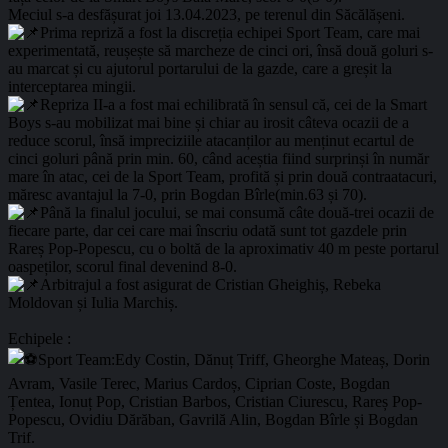
Meciul s-a desfășurat joi 13.04.2023, pe terenul din Săcălășeni.
Prima repriză a fost la discreția echipei Sport Team, care mai
experimentată, reușește să marcheze de cinci ori, însă două goluri s-
au marcat și cu ajutorul portarului de la gazde, care a greșit la
interceptarea mingii.
Repriza II-a a fost mai echilibrată în sensul că, cei de la Smart
Boys s-au mobilizat mai bine și chiar au irosit câteva ocazii de a
reduce scorul, însă impreciziile atacanților au menținut ecartul de
cinci goluri până prin min. 60, când aceștia fiind surprinși în număr
mare în atac, cei de la Sport Team, profită și prin două contraatacuri,
măresc avantajul la 7-0, prin Bogdan Bîrle(min.63 și 70).
Până la finalul jocului, se mai consumă câte două-trei ocazii de
fiecare parte, dar cei care mai înscriu odată sunt tot gazdele prin
Rareș Pop-Popescu, cu o boltă de la aproximativ 40 m peste portarul
oaspeților, scorul final devenind 8-0.
Arbitrajul a fost asigurat de Cristian Gheighiș, Rebeka
Moldovan și Iulia Marchiș.
Echipele :
Sport Team:Edy Costin, Dănuț Triff, Gheorghe Mateaș, Dorin
Avram, Vasile Terec, Marius Cardoș, Ciprian Coste, Bogdan
Țentea, Ionuț Pop, Cristian Barbos, Cristian Ciurescu, Rareș Pop-
Popescu, Ovidiu Dărăban, Gavrilă Alin, Bogdan Bîrle și Bogdan
Trif.