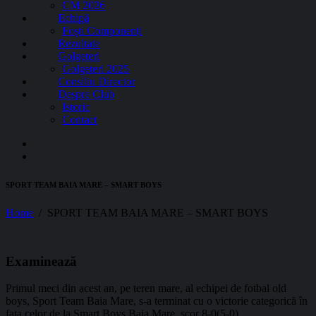
CM 2026
Echipă
Foști Componenți
Rezultate
Golgeteri
Golgeteri 2025
Consiliu Director
Despre Club
Istoric
Contact
SPORT TEAM BAIA MARE – SMART BOYS
Home
SPORT TEAM BAIA MARE – SMART BOYS
Examinează
Primul meci din acest an, pe teren mare, al echipei de fotbal old
boys, Sport Team Baia Mare, s-a terminat cu o victorie categorică în
fața celor de la Smart Boys Baia Mare, scor 8-0(5-0).