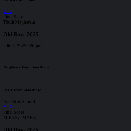
4
-
4
Final Score
Tăuții Măgherăuș
Old Boys 2025
iulie 5, 2025
2:20 pm
Neighbors Team Baia Mare
Sport Team Baia Mare
Eric Bros School
6
-
2
Final Score
MIREȘU MARE
Old Boys 2025