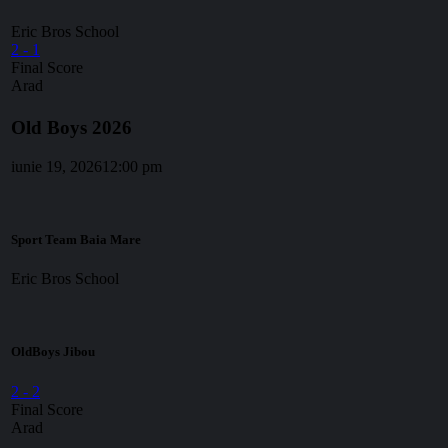
Eric Bros School
2
-
1
Final Score
Arad
Old Boys 2026
iunie 19, 2026
12:00 pm
Sport Team Baia Mare
Eric Bros School
OldBoys Jibou
2
-
2
Final Score
Arad