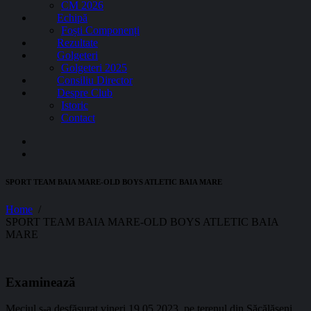
CM 2026
Echipă
Foști Componenți
Rezultate
Golgeteri
Golgeteri 2025
Consiliu Director
Despre Club
Istoric
Contact
SPORT TEAM BAIA MARE-OLD BOYS ATLETIC BAIA MARE
Home
SPORT TEAM BAIA MARE-OLD BOYS ATLETIC BAIA
MARE
Examinează
Meciul s-a desfășurat vineri 19.05.2023, pe terenul din Săcălășeni.