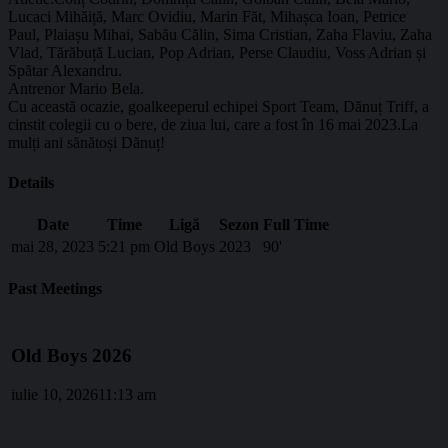
Lucaci Mihăiță, Marc Ovidiu, Marin Făt, Mihașca Ioan, Petrice
Paul, Plaiașu Mihai, Sabău Călin, Sima Cristian, Zaha Flaviu, Zaha
Vlad, Tărăbuță Lucian, Pop Adrian, Perse Claudiu, Voss Adrian și
Spătar Alexandru.
Antrenor Mario Bela.
Cu această ocazie, goalkeeperul echipei Sport Team, Dănuț Triff, a
cinstit colegii cu o bere, de ziua lui, care a fost în 16 mai 2023.La
mulți ani sănătoși Dănuț!
Details
Date
Time
Ligă
Sezon
Full Time
mai 28, 2023
5:21 pm
Old Boys
2023
90'
Past Meetings
Old Boys 2026
iulie 10, 2026
11:13 am