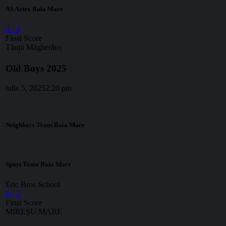
AS Artex Baia Mare
4
-
4
Final Score
Tăuții Măgherăuș
Old Boys 2025
iulie 5, 2025
2:20 pm
Neighbors Team Baia Mare
Sport Team Baia Mare
Eric Bros School
6
-
2
Final Score
MIREȘU MARE