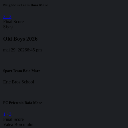
Neighbors Team Baia Mare
3
-
3
Final Score
Șișești
Old Boys 2026
mai 29, 2026
6:45 pm
Sport Team Baia Mare
Eric Bros School
FC Prietenia Baia Mare
1
-
3
Final Score
Valea Borcutului