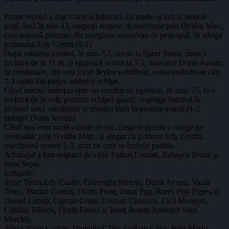
Prima repriză a fost foarte echilibrată, cu multe ocazii la ambele
porți, însă în min 43, oaspeții reușesc să marcheze prin Ovidiu Marc,
care șutează puternic din marginea suprafeței de pedeapsă, în stânga
portarului Edy Costin.(0-1)
După reluarea jocului, în min. 52, cei de la Sport Team, obțin o
lovitură de la 11 m. și egalează scorul la 1-1, marcator Dorin Avram.
În continuare, din nou jocul devine echilibrat, consemnându-se câte
2-3 ratări din partea ambelor echipe.
Când meciul îndrepta spre un rezultat de egalitate, în min. 75, la o
lovitură de la colț, portarul echipei gazdă, respinge balonul în
piciorul unui coechipier și mingea intră în propria poartă.(1-2
autogol Dorin Avram).
Când mai erau nouă minute de joc, oaspeții preiau o minge pe
contraatac prin Ovidiu Marc, și singur cu portarul Edy Costin,
marchează pentru 1-3, scor cu care se încheie partida.
Arbitrajul a fost asigurat de către Farkas Lorand, Zubașcu Ileana și
Raul Sepsi.
Echipele:
Sport Team:Edy Costin, Gheorghe Mateaș, Dorin Avram, Vasile
Terec, Marius Cardoș, Florin Frenț, Ionuț Pop, Rareș Pop-Popescu,
Daniel Lupuți, Ciprian Coste, Cristian Ciurescu, Lică Mureșan,
Cristian Bărbos, Florin Florea și Ionuț Avram Antrenor Ioan
Marchiș.
Atletic:Conț Codrin, Domnița Călin, Golban Călin, Bela Mario,