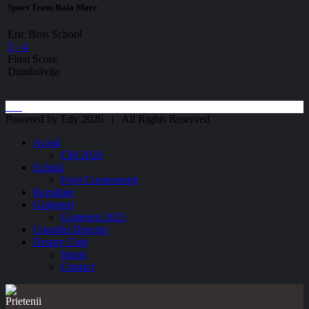
Sport Team Baia Mare
Eric Bros School
3
-
4
Final Score
Dumbrăvița
Powered by Edy 2026 | All Rights Reserved
Acasă
CM 2026
Echipă
Foști Componenți
Rezultate
Golgeteri
Golgeteri 2025
Consiliu Director
Despre Club
Istoric
Contact