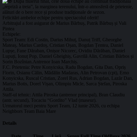
După fluierul final, cele două echipe au continuat tradiționala
„repriză a treia”, la marginea terenului, într-o atmosferă de prietenie,
alături de o bere rece și produse tradiționale de sezon.
Felicitări ambelor echipe pentru spectacolul oferit!
Arbitrajul a fost asigurat de Marius Bărbuș, Patrik Bărbuș și Vali
Pintea
Echipele:
Sport Team: Edi Costin, Darius Mihuț, Danuț Triff, Gheorghe
Mateaș, Marius Cardoș, Cristian Oșan, Bogdan Țentea, Daniel
Lupșe, Fane Dăraban, Onișor Nicorec, Ovidiu Dărăban, Daniel
Lupuți, Ionuț Pop, Daniel Gheighiș, Gavrilă Alin, Cristian Bărbos și
Sorin Bozîntan.Antrenor Ioan Marchiș.
F.C. Prietenia: Petre Konyicska, Radu Bogdan, Gita Dan, Opriș
Florin, Osianu Călin, Mădălin Madaras, Alin Petrovan (cpt), Erno
Konyicska, Ruscal Cristian, Zorel Rus, Adrian Bogdan, Lazăr Dan,
Marius Botis, Dorel Vișan, Olimpiu Micle, Sarca Ștefan, Piroska
Attila.
Staff-ul tehnic: Attila Piroska (antrenor principal), Bran Claudiu
(antr. secund), Tocaciu “Gordito” Vlad (maseur).
Urmatorul meci pentru Sport Team, 12 iunie 2026, cu echipa
Neighbors Team Baia Mare
Details
Date
Time
Ligă
Sezon
Full Time
OldBoys 2026