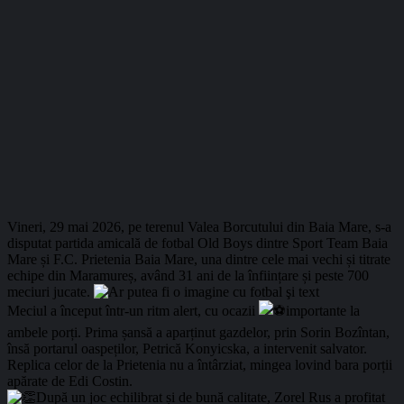
Vineri, 29 mai 2026, pe terenul Valea Borcutului din Baia Mare, s-a
disputat partida amicală de fotbal Old Boys dintre Sport Team Baia
Mare și F.C. Prietenia Baia Mare, una dintre cele mai vechi și titrate
echipe din Maramureș, având 31 ani de la înființare și peste 700
meciuri jucate.
Meciul a început într-un ritm alert, cu ocazii
importante la
ambele porți. Prima șansă a aparținut gazdelor, prin Sorin Bozîntan,
însă portarul oaspeților, Petrică Konyicska, a intervenit salvator.
Replica celor de la Prietenia nu a întârziat, mingea lovind bara porții
apărate de Edi Costin.
După un joc echilibrat și de bună calitate, Zorel Rus a profitat