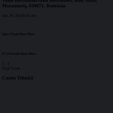
Valea Borcutului
Valea Borcutului, Baia Mare,
Maramureș, 430071, România
mai 29, 2026
6:45 pm
Sport Team Baia Mare
FC Prietenia Baia Mare
1
-
3
Final Score
Caseta Tehnică