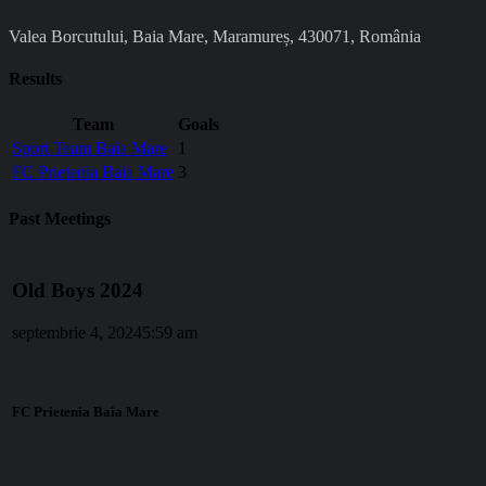
Valea Borcutului, Baia Mare, Maramureș, 430071, România
Results
Team
Goals
Sport Team Baia Mare
1
FC Prietenia Baia Mare
3
Past Meetings
Old Boys 2024
septembrie 4, 2024
5:59 am
FC Prietenia Baia Mare