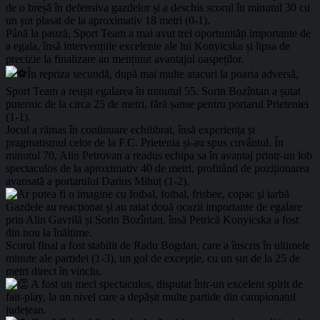
de o breșă în defensiva gazdelor și a deschis scorul în minutul 30 cu
un șut plasat de la aproximativ 18 metri (0-1).
Până la pauză, Sport Team a mai avut trei oportunități importante de
a egala, însă intervențiile excelente ale lui Konyicska și lipsa de
precizie la finalizare au menținut avantajul oaspeților.
În repriza secundă, după mai multe atacuri la poarta adversă,
Sport Team a reușit egalarea în minutul 55. Sorin Bozîntan a șutat
puternic de la circa 25 de metri, fără șanse pentru portarul Prieteniei
(1-1).
Jocul a rămas în continuare echilibrat, însă experiența și
pragmatismul celor de la F.C. Prietenia și-au spus cuvântul. În
minutul 70, Alin Petrovan a readus echipa sa în avantaj printr-un lob
spectaculos de la aproximativ 40 de metri, profitând de poziționarea
avansată a portarului Darius Mihuț (1-2).
Gazdele au reacționat și au ratat două ocazii importante de egalare
prin Alin Gavrilă și Sorin Bozîntan, însă Petrică Konyicska a fost
din nou la înălțime.
Scorul final a fost stabilit de Radu Bogdan, care a înscris în ultimele
minute ale partidei (1-3), un gol de excepție, cu un șut de la 25 de
metri direct în vinclu,
A fost un meci spectaculos, disputat într-un excelent spirit de
fair-play, la un nivel care a depășit multe partide din campionatul
județean.