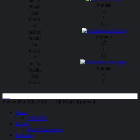
Fundaș
55
1
11
Gheighis Daniel
Extrema
37
1
12
Mateaș Gheorghe
Fundaș
55
1
Powered by Edy 2026 | All Rights Reserved
Acasă
CM 2026
Echipă
Foști Componenți
Rezultate