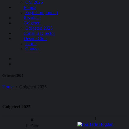
CM 2026
Echipă
Foști Componenți
Rezultate
Golgeteri
Golgeteri 2025
Consiliu Director
Despre Club
Istoric
Contact
Golgeteri 2025
Home
Golgeteri 2025
Golgeteri 2025
1
Barle Bogdan