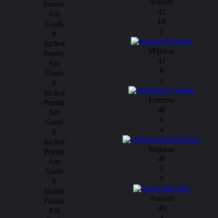
Atacant
42
18
2
Luputi Daniel
Mijlocas
43
8
3
Barbos Cristian
Extrema
48
8
4
Popescu Pop Rares
Mijlocas
49
5
5
Gavrilă Alin
Atacant
49
4