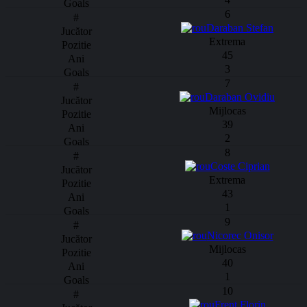
6
Daraban Stefan
Extrema
45
3
7
Daraban Ovidiu
Mijlocas
39
2
8
Coste Ciprian
Extrema
43
1
9
Nicorec Onisor
Mijlocas
40
1
10
Frenț Florin