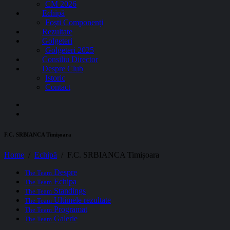
CM 2026
Echipă
Foști Componenți
Rezultate
Golgeteri
Golgeteri 2025
Consiliu Director
Despre Club
Istoric
Contact
F.C. SRBIANCA Timișoara
Home
Echipă
F.C. SRBIANCA Timișoara
Despre
The Team
Echipa
The Team
Standings
The Team
Ultimele rezultate
The Team
Programat
The Team
Galerie
The Team