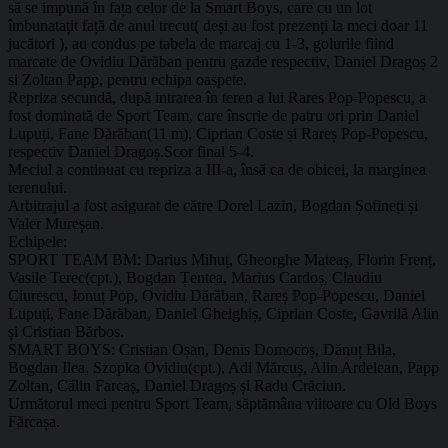
să se impună în fața celor de la Smart Boys, care cu un lot
îmbunatațit față de anul trecut( deși au fost prezenți la meci doar 11
jucători ), au condus pe tabela de marcaj cu 1-3, golurile fiind
marcate de Ovidiu Dărăban pentru gazde respectiv, Daniel Dragoș 2
si Zoltan Papp, pentru echipa oaspete.
Repriza secundă, după intrarea în teren a lui Rares Pop-Popescu, a
fost dominată de Sport Team, care înscrie de patru ori prin Daniel
Lupuți, Fane Dărăban(11 m), Ciprian Coste și Rareș Pop-Popescu,
respectiv Daniel Dragoș.Scor final 5-4.
Meciul a continuat cu repriza a III-a, însă ca de obicei, la marginea
terenului.
Arbitrajul a fost asigurat de către Dorel Lazin, Bogdan Șofineți și
Valer Mureșan.
Echipele:
SPORT TEAM BM: Darius Mihuț, Gheorghe Mateaș, Florin Frenț,
Vasile Terec(cpt.), Bogdan Țentea, Marius Cardoș, Claudiu
Ciurescu, Ionuț Pop, Ovidiu Dărăban, Rareș Pop-Popescu, Daniel
Lupuți, Fane Dărăban, Daniel Gheighiș, Ciprian Coste, Gavrilă Alin
și Cristian Bărbos.
SMART BOYS: Cristian Oșan, Denis Domocoș, Dănuț Bila,
Bogdan Ilea, Szopka Ovidiu(cpt.), Adi Mărcuș, Alin Ardelean, Papp
Zoltan, Călin Farcaș, Daniel Dragoș și Radu Crăciun.
Următorul meci pentru Sport Team, săptămâna viitoare cu Old Boys
Fărcașa.