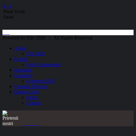
6
-
2
Final Score
Sasar
Powered by Edy 2026 | All Rights Reserved
Acasă
CM 2026
Echipă
Foști Componenți
Rezultate
Golgeteri
Golgeteri 2025
Consiliu Director
Despre Club
Istoric
Contact