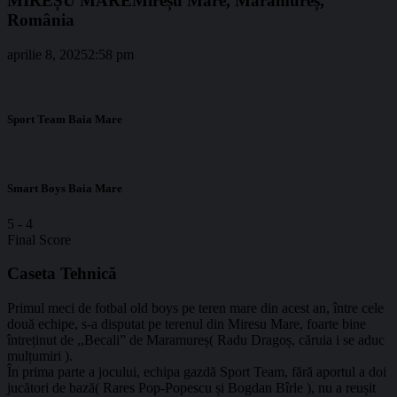
MIREȘU MARE
Mireșu Mare, Maramureș,
România
aprilie 8, 2025
2:58 pm
Sport Team Baia Mare
Smart Boys Baia Mare
5
-
4
Final Score
Caseta Tehnică
Primul meci de fotbal old boys pe teren mare din acest an, între cele
două echipe, s-a disputat pe terenul din Miresu Mare, foarte bine
întreținut de ,,Becali” de Maramureș( Radu Dragoș, căruia i se aduc
mulțumiri ).
În prima parte a jocului, echipa gazdă Sport Team, fără aportul a doi
jucători de bază( Rares Pop-Popescu și Bogdan Bîrle ), nu a reușit