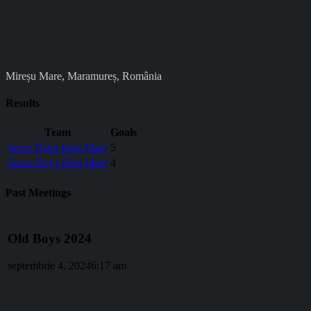
Mireșu Mare, Maramureș, România
Results
Team
Goals
Sport Team Baia Mare
5
Smart Boys Baia Mare
4
Past Meetings
Old Boys 2024
septembrie 4, 2024
6:17 am