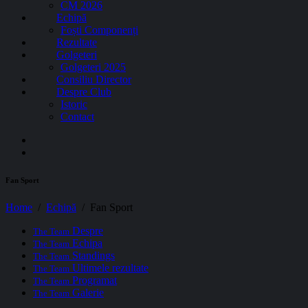
CM 2026
Echipă
Foști Componenți
Rezultate
Golgeteri
Golgeteri 2025
Consiliu Director
Despre Club
Istoric
Contact
Fan Sport
Home
Echipă
Fan Sport
Despre
The Team
Echipa
The Team
Standings
The Team
Ultimele rezultate
The Team
Programat
The Team
Galerie
The Team