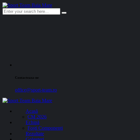
Contacteaza-ne
office@sport-team.ro
Acasă
CM 2026
Echipă
Foști Componenți
Rezultate
Golgeteri