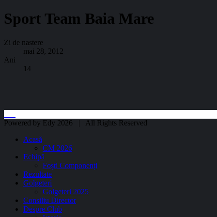
Sport Team Baia Mare
Zi de nastere
mai 28, 2012
Ani
14
Powered by Edy 2026 | All Rights Reserved
Acasă
CM 2026
Echipă
Foști Componenți
Rezultate
Golgeteri
Golgeteri 2025
Consiliu Director
Despre Club