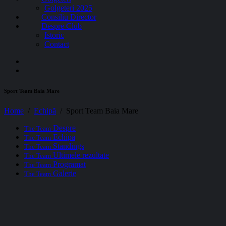
Golgeteri 2025
Consiliu Director
Despre Club
Istoric
Contact
Sport Team Baia Mare
Home
Echipă
Sport Team Baia Mare
Despre
The Team
Echipa
The Team
Standings
The Team
Ultimele rezultate
The Team
Programat
The Team
Galerie
The Team