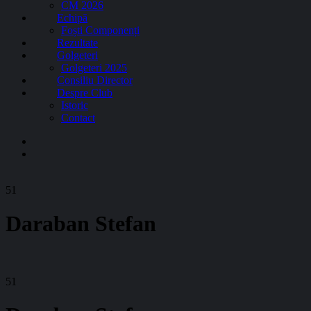
CM 2026
Echipă
Foști Componenți
Rezultate
Golgeteri
Golgeteri 2025
Consiliu Director
Despre Club
Istoric
Contact
51
Daraban Stefan
51