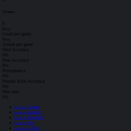
T.Games
0
0
avg
Goals per game
0
avg
Assists per game
Shot Accuracy
0
%
Pass Accuracy
0
%
Performance
0
%
Penalty Kick Accuracy
0
%
Win ratio
0
%
Despre
Jucator
Statistici
Jucator
Biografie
Jucator
Stiri
Jucator
Galerie
Jucator