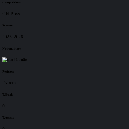
Competitions
Old Boys
Seasons
2025, 2026
Naționalitate
România
Position
Extrema
T.Goals
0
T.Assists
0