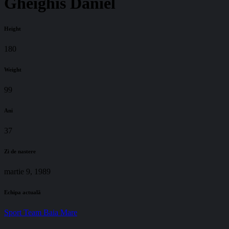
Gheighis Daniel
Height
180
Weight
99
Ani
37
Zi de nastere
martie 9, 1989
Echipa actuală
Sport Team Baia Mare