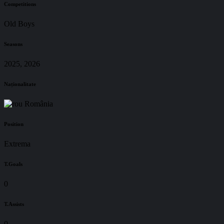
Competitions
Old Boys
Seasons
2025, 2026
Naționalitate
România
Position
Extrema
T.Goals
0
T.Assists
0