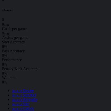
T.Games
0
0
avg
Goals per game
0
avg
Assists per game
Shot Accuracy
0
%
Pass Accuracy
0
%
Performance
0
%
Penalty Kick Accuracy
0
%
Win ratio
0
%
Despre
Jucator
Statistici
Jucator
Biografie
Jucator
Stiri
Jucator
Galerie
Jucator