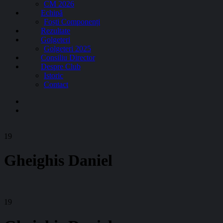
CM 2026
Echipă
Foști Componenți
Rezultate
Golgeteri
Golgeteri 2025
Consiliu Director
Despre Club
Istoric
Contact
19
Gheighis Daniel
19