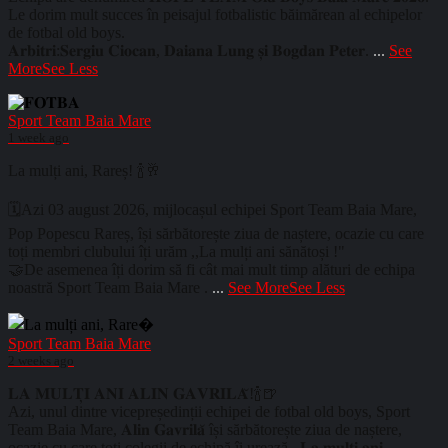
Le dorim mult succes în peisajul fotbalistic băimărean al echipelor
de fotbal old boys.
𝐀𝐫𝐛𝐢𝐭𝐫𝐢:𝐒𝐞𝐫𝐠𝐢𝐮 𝐂𝐢𝐨𝐜𝐚𝐧, 𝐃𝐚𝐢𝐚𝐧𝐚 𝐋𝐮𝐧𝐠 𝐬̦𝐢 𝐁𝐨𝐠𝐝𝐚𝐧 𝐏𝐞𝐭𝐞𝐫.
...
See
More
See Less
Sport Team Baia Mare
1 week ago
La mulți ani, Rareș! 🍾🥂
🗓️Azi 03 august 2026, mijlocașul echipei Sport Team Baia Mare,
Pop Popescu Rareș, își sărbătorește ziua de naștere, ocazie cu care
toți membri clubului îți urăm ,,La mulți ani sănătoși !"
🤝De asemenea îți dorim să fi cât mai mult timp alături de echipa
noastră Sport Team Baia Mare .
...
See More
See Less
Sport Team Baia Mare
2 weeks ago
𝐋𝐀 𝐌𝐔𝐋𝐓̦𝐈 𝐀𝐍𝐈 𝐀𝐋𝐈𝐍 𝐆𝐀𝐕𝐑𝐈𝐋𝐀̆!🍾🍺
Azi, unul dintre vicepreședinții echipei de fotbal old boys, Sport
Team Baia Mare, 𝐀𝐥𝐢𝐧 𝐆𝐚𝐯𝐫𝐢𝐥𝐚̆ își sărbătorește ziua de naștere,
ocazie cu care toți colegii de echipă îi urează ,,𝐋𝐚 𝐦𝐮𝐥𝐭̦𝐢 𝐚𝐧𝐢