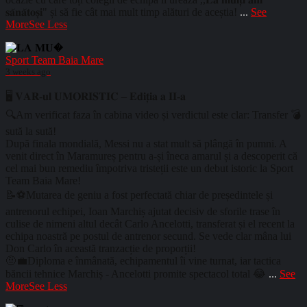
𝐬𝐚̆𝐧𝐚̆𝐭𝐨𝐬̦𝐢" și să fie cât mai mult timp alături de aceștia!
...
See
More
See Less
Sport Team Baia Mare
3 weeks ago
🖥️ 𝐕𝐀𝐑-𝐮𝐥 𝐔𝐌𝐎𝐑𝐈𝐒𝐓𝐈𝐂 – 𝐄𝐝𝐢𝐭̦𝐢𝐚 𝐚 𝐈𝐈-𝐚
🔍Am verificat faza în cabina video și verdictul este clar: Transfer 💣
sută la sută!
După finala mondială, Messi nu a stat mult să plângă în pumni. A
venit direct în Maramureș pentru a-și îneca amarul și a descoperit că
cel mai bun remediu împotriva tristeții este un debut istoric la Sport
Team Baia Mare!
📝⚽Mutarea de geniu a fost perfectată chiar de președintele și
antrenorul echipei, Ioan Marchiș ajutat decisiv de sforile trase în
culise de nimeni altul decât Carlo Ancelotti, transferat și el recent la
echipa noastră pe postul de antrenor secund. Se vede clar mâna lui
Don Carlo în această tranzacție de proporții!
🤨💼Diploma e înmânată, echipamentul îi vine turnat, iar tactica
băncii tehnice Marchiș - Ancelotti promite spectacol total 😂
...
See
More
See Less