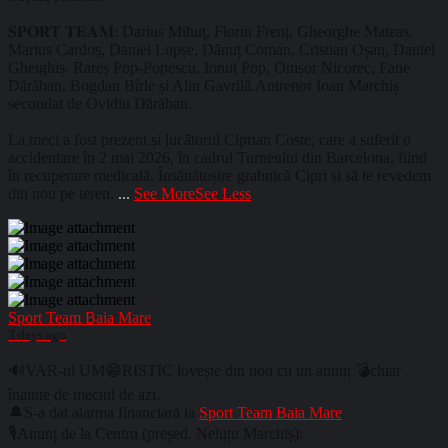
𝐒𝐏𝐎𝐑𝐓 𝐓𝐄𝐀𝐌: Darius Mihuț, Florin Frenț, Gheorghe Mateaș,
Marius Cardoș, Daniel Lupșe, Dănuț Coman, Cristian Oșan, Daniel
Gheighiș. Rareș Pop-Popescu, Ionuț Pop, Onișor Nicorec, Fane
Dărăban, Bogdan Bîrle și Alin Gavrilă.Antrenor Ioan Marchiș
secondat de Ovidiu Dărăban.
La meci a fost prezent și jucătorul Ciprian Coste, care a suferit o
accidentare în 2 mai 2026, în cadrul Turneului din Barcelona, fiind
în recuperare medicală. Însănătoșire grabnică Cipri și să te revedem
din nou pe teren.
...
See More
See Less
Sport Team Baia Mare
3 days ago
🔊VAR-ul UM😁RISTIC lovește din nou cu un anunț 💣chiar
înainte de meciul de azi.
🔔S-a dat alarma financiară la
Sport Team Baia Mare
.
🎙️Anunț de la Centru (președ. Neluțu Marchiș):