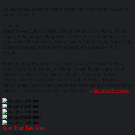
Felicitări ambelor echipe pentru spectacolul oferit și mult succes în
partidele viitoare!
Echipele:
𝐒𝐩𝐞𝐞𝐝 𝐁𝐨𝐲𝐬: Balko Richard, Balogh Bertold, Alex Surdu, Timar
Eugen, Vida George, Margineanu Remus, Petran Bogdan, Vasile
Banianschi, Mircea Sabau, Blidar Catalin, Dani Dragos, Nagy Attila
Muresan Bogdan, Avram Dorin și Surdu Alex.Antrenor Pilu
Bertold.
𝐒𝐩𝐨𝐫𝐭 𝐓𝐞𝐚𝐦:Alexandru Lovasz, Edi Costin, Gheorghe Mateaș,
Florin Frenț, Sorin Bozîntan, Dănuț Coman, Daniel Lupșe, Fane
Dărăban, Cristian Oșan, Daniel Gheighiș, Ionuț Pop, Cristian
Bărbos, Daniel Lupuți, Alin Gavrilă, Andrei Rusu și Bogdan
Bîrle(Ciprian Coste și Ionuț Șimon-deși accidentați, au fost alaturi de
colegi la acest meci). Antrenor Ioan Marchiș.
...
See More
See Less
Sport Team Baia Mare
1 month ago