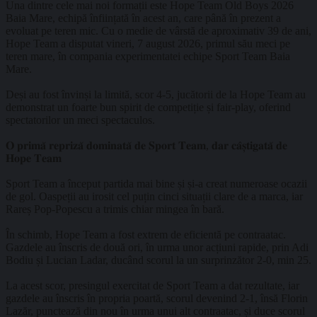
Una dintre cele mai noi formații este Hope Team Old Boys 2026
Baia Mare, echipă înființată în acest an, care până în prezent a
evoluat pe teren mic. Cu o medie de vârstă de aproximativ 39 de ani,
Hope Team a disputat vineri, 7 august 2026, primul său meci pe
teren mare, în compania experimentatei echipe Sport Team Baia
Mare.
Deși au fost învinși la limită, scor 4-5, jucătorii de la Hope Team au
demonstrat un foarte bun spirit de competiție și fair-play, oferind
spectatorilor un meci spectaculos.
𝐎 𝐩𝐫𝐢𝐦𝐚̆ 𝐫𝐞𝐩𝐫𝐢𝐳𝐚̆ 𝐝𝐨𝐦𝐢𝐧𝐚𝐭𝐚̆ 𝐝𝐞 𝐒𝐩𝐨𝐫𝐭 𝐓𝐞𝐚𝐦, 𝐝𝐚𝐫 𝐜𝐚̂𝐬̦𝐭𝐢𝐠𝐚𝐭𝐚̆ 𝐝𝐞
𝐇𝐨𝐩𝐞 𝐓𝐞𝐚𝐦
Sport Team a început partida mai bine și și-a creat numeroase ocazii
de gol. Oaspeții au irosit cel puțin cinci situații clare de a marca, iar
Rareș Pop-Popescu a trimis chiar mingea în bară.
În schimb, Hope Team a fost extrem de eficientă pe contraatac.
Gazdele au înscris de două ori, în urma unor acțiuni rapide, prin Adi
Bodiu și Lucian Ladar, ducând scorul la un surprinzător 2-0, min 25.
La acest scor, presingul exercitat de Sport Team a dat rezultate, iar
gazdele au înscris în propria poartă, scorul devenind 2-1, însă Florin
Lazăr, punctează din nou în urma unui alt contraatac, și duce scorul