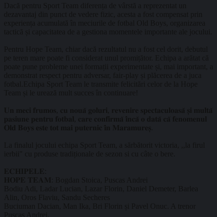
Dacă pentru Sport Team diferența de vârstă a reprezentat un
dezavantaj din punct de vedere fizic, acesta a fost compensat prin
experiența acumulată în meciurile de fotbal Old Boys, organizarea
tactică și capacitatea de a gestiona momentele importante ale jocului.
Pentru Hope Team, chiar dacă rezultatul nu a fost cel dorit, debutul
pe teren mare poate fi considerat unul promițător. Echipa a arătat că
poate pune probleme unei formații experimentate și, mai important, a
demonstrat respect pentru adversar, fair-play și plăcerea de a juca
fotbal.Echipa Sport Team le transmite felicitări celor de la Hope
Team și le urează mult succes în continuare!
𝐔𝐧 𝐦𝐞𝐜𝐢 𝐟𝐫𝐮𝐦𝐨𝐬, 𝐜𝐮 𝐧𝐨𝐮𝐚̆ 𝐠𝐨𝐥𝐮𝐫𝐢, 𝐫𝐞𝐯𝐞𝐧𝐢𝐫𝐞 𝐬𝐩𝐞𝐜𝐭𝐚𝐜𝐮𝐥𝐨𝐚𝐬𝐚̆ 𝐬̦𝐢 𝐦𝐮𝐥𝐭𝐚̆
𝐩𝐚𝐬𝐢𝐮𝐧𝐞 𝐩𝐞𝐧𝐭𝐫𝐮 𝐟𝐨𝐭𝐛𝐚𝐥, 𝐜𝐚𝐫𝐞 𝐜𝐨𝐧𝐟𝐢𝐫𝐦𝐚̆ 𝐢̂𝐧𝐜𝐚̆ 𝐨 𝐝𝐚𝐭𝐚̆ 𝐜𝐚̆ 𝐟𝐞𝐧𝐨𝐦𝐞𝐧𝐮𝐥
𝐎𝐥𝐝 𝐁𝐨𝐲𝐬 𝐞𝐬𝐭𝐞 𝐭𝐨𝐭 𝐦𝐚𝐢 𝐩𝐮𝐭𝐞𝐫𝐧𝐢𝐜 𝐢̂𝐧 𝐌𝐚𝐫𝐚𝐦𝐮𝐫𝐞𝐬̦.
La finalul jocului echipa Sport Team, a sărbătorit victoria, ,,la firul
ierbii" cu produse tradiționale de sezon si cu câte o bere.
𝐄𝐂𝐇𝐈𝐏𝐄𝐋𝐄:
𝐇𝐎𝐏𝐄 𝐓𝐄𝐀𝐌: Bogdan Stoica, Puscas Andrei
Bodiu Adi, Ladar Lucian, Lazar Florin, Daniel Demeter, Barlea
Alin, Oros Flaviu, Sandu Secheres
Buciuman Dacian, Man Ika, Bri Florin și Pavel Onuc. A trenor
Pușcaș Andrei.