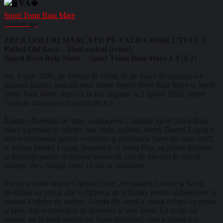
Sport Team Baia Mare
1 month ago
𝐙𝐄𝐂𝐄 𝐆𝐎𝐋𝐔𝐑𝐈 𝐌𝐀𝐑𝐂𝐀𝐓𝐄 𝐏𝐄 𝐕𝐀𝐋𝐄𝐀 𝐁𝐎𝐑𝐂𝐔𝐓𝐔𝐋𝐔𝐈!
𝐅𝐨𝐭𝐛𝐚𝐥 𝐎𝐥𝐝 𝐁𝐨𝐲𝐬 – 𝐌𝐞𝐜𝐢 𝐚𝐦𝐢𝐜𝐚𝐥 (𝐫𝐞𝐭𝐮𝐫)
𝐒𝐩𝐞𝐞𝐝 𝐁𝐨𝐲𝐬 𝐁𝐚𝐢𝐚 𝐌𝐚𝐫𝐞 – 𝐒𝐩𝐨𝐫𝐭 𝐓𝐞𝐚𝐦 𝐁𝐚𝐢𝐚 𝐌𝐚𝐫𝐞 𝟓-𝟓 (𝟓-𝟏)
Joi, 9 iulie 2026, pe terenul de fotbal de pe Valea Borcutului s-a
disputat partida amicală retur dintre Speed Boys Baia Mare și Sport
Team Baia Mare, după ce în tur, disputat la 2 aprilie 2026, Sport
Team se impusese cu scorul de 4-3.
Înaintea fluierului de start, conducerea Clubului Sport Team Baia
Mare a premiat și felicitat mai mulți jucători.Astfel, Daniel Lupuți a
fost recompensat pentru evoluțiile și rezultatele bune din anul 2025,
și același Daniel Lupuți, împreună cu Ionuț Pop, au primit diplome
si distincții pentru depășirea bornei de 100 de meciuri în tricoul
echipei, de-a lungul celor 14 ani de activitate.
Tot cu această ocazie Ciprian Coste, Alexandru Lovasz și Sorin
Bozîntan au primit câte o diplomă de felicitare pentru sărbătorirea de
curând a zilelor de naștere.Acesta din urmă a cinstit echipa cu pizza
și bere, într-o atmosferă de prietenie și voie bună. La mulți ani
tuturor, iar în mod special lui Sorin Bozîntan, care a primit și o