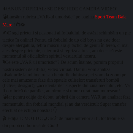
🔊ANUNȚ OFICIAL: SE DESCHIDE CAMERA VIDEO!
💣Lansăm rubrica „VAR-ul umoristic” pe pagina
Sport Team Baia
Mare
! 📺⚽
✍️Dragi prieteni și pasionați ai fotbalului, de astăzi schimbăm un pic
tactica în online! Pentru că fotbalul de tip old boys nu este doar
despre alergătură, febră musculară și tactici de geniu în teren, ci mai
ales despre prietenie, caterincă și repriza a treia, am decis că este
momentul să oficializăm spiritul vestiarului nostru.
🎙️Ce este „VAR-ul umoristic”? De acum înainte, pornim propriul
nostru sistem de arbitraj video virtual. Dar nu vom analiza
ofsaidurile la milimetru sau hențurile dubioase, ci vom da zoom pe
cele mai amuzante faze din spatele culiselor: transferuri bombă
(fictive, desigur!), „accidentările” suspecte din ziua meciului, etc. Va
fi o rubrică de pamflet, autoironie și umor curat maramureșean!
💣Iar pentru ediția de debut, arbitrii din camera VAR au analizat faza
momentului din fotbalul mondial și au dat verdictul: Super transfer
efectuat de echipa noastră! 👇
🎬 Ediția 1: MOTTO: „Oricât de mare antrenor ai fi, tot trebuie să
dai probă cu horincă de Ciolt!