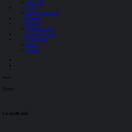
CM 2026
Echipă
Foști Componenți
Rezultate
Golgeteri
Golgeteri 2025
Consiliu Director
Despre Club
Istoric
Contact
Acasă
Home
La multi ani!