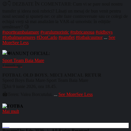
😉👇 DEZBATE ÎN COMENTARII: Cum vi se pare noul nostru
transfer și ideea noii rubrici? Lăsați un mesaj de bun venit pentru
noul secund și spuneți-ne: ce alte faze controversate sau ce colegi de
echipă vreți să mai analizăm la VAR-ul umoristic în edițiile
următoare? 🧐
#sportteambaiamare
#varulumoristic
#rubricanoua
#oldboys
#fotbalmaramures
#DonCarlo
#pamflet
#fotbalcuumor
...
See
More
See Less
Sport Team Baia Mare
1 month ago
𝐅𝐎𝐓𝐁𝐀𝐋 𝐎𝐋𝐃 𝐁𝐎𝐘𝐒, 𝐌𝐄𝐂𝐈 𝐀𝐌𝐈𝐂𝐀𝐋 𝐑𝐄𝐓𝐔𝐑
Speed Boys Baia Mare-Sport Team Baia Mare
🗓️Joi 9 iunie 2026, ora 18.45.
🏟️Teren: Valea Borcutului.
...
See More
See Less
Mai mult
Powered by Edy 2026 | All Rights Reserved