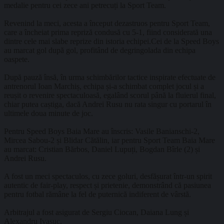
medalie pentru cei zece ani petrecuți la Sport Team.
Revenind la meci, acesta a început dezastruos pentru Sport Team,
care a încheiat prima repriză condusă cu 5-1, fiind considerată una
dintre cele mai slabe reprize din istoria echipei.Cei de la Speed Boys
au marcat gol după gol, profitând de degringolada din echipa
oaspete.
După pauză însă, în urma schimbărilor tactice inspirate efectuate de
antrenorul Ioan Marchiș, echipa și-a schimbat complet jocul și a
reușit o revenire spectaculoasă, egalând scorul până la fluierul final,
chiar putea caștiga, dacă Andrei Rusu nu rata singur cu portarul în
ultimele doua minute de joc.
Pentru Speed Boys Baia Mare au înscris: Vasile Banianschi-2,
Mircea Sabou-2 și Blidar Cătălin, iar pentru Sport Team Baia Mare
au marcat: Cristian Bărbos, Daniel Lupuți, Bogdan Bîrle (2) și
Andrei Rusu.
A fost un meci spectaculos, cu zece goluri, desfășurat într-un spirit
autentic de fair-play, respect și prietenie, demonstrând că pasiunea
pentru fotbal rămâne la fel de puternică indiferent de vârstă.
Arbitrajul a fost asigurat de Sergiu Ciocan, Daiana Lung și
Alexandru Ivasuc.