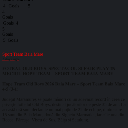
4
Goals
5
4
Goals
Goals
4
5
Goals
5
Goals
Sport Team Baia Mare
2 days ago
𝐅𝐎𝐓𝐁𝐀𝐋 𝐎𝐋𝐃 𝐁𝐎𝐘𝐒: 𝐒𝐏𝐄𝐂𝐓𝐀𝐂𝐎𝐋 𝐒̦𝐈 𝐅𝐀𝐈𝐑-𝐏𝐋𝐀𝐘 𝐈̂𝐍
𝐌𝐄𝐂𝐈𝐔𝐋 𝐇𝐎𝐏𝐄 𝐓𝐄𝐀𝐌 – 𝐒𝐏𝐎𝐑𝐓 𝐓𝐄𝐀𝐌 𝐁𝐀𝐈𝐀 𝐌𝐀𝐑𝐄
𝐇𝐨𝐩𝐞 𝐓𝐞𝐚𝐦 𝐎𝐥𝐝 𝐁𝐨𝐲𝐬 𝟐𝟎𝟐𝟔 𝐁𝐚𝐢𝐚 𝐌𝐚𝐫𝐞 – 𝐒𝐩𝐨𝐫𝐭 𝐓𝐞𝐚𝐦 𝐁𝐚𝐢𝐚 𝐌𝐚𝐫𝐞
𝟒-𝟓 (𝟑-𝟏)
Județul Maramureș se poate mândri cu un adevărat record în ceea ce
privește fotbalul Old Boys, destinat jucătorilor de peste 35 de ani. La
această oră sunt declarate nu mai puțin de 22 de echipe, dintre care
15 sunt din Baia Mare, două din Sighetu Marmației, iar câte una din
Recea, Fărcașa, Vișeu de Sus, Băița și Satulung.