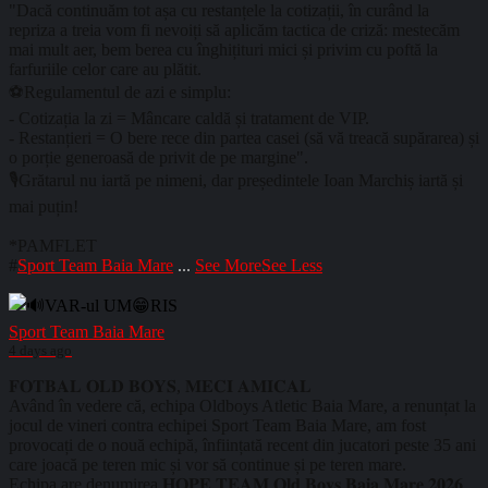
"Dacă continuăm tot așa cu restanțele la cotizații, în curând la
repriza a treia vom fi nevoiți să aplicăm tactica de criză: mestecăm
mai mult aer, bem berea cu înghițituri mici și privim cu poftă la
farfuriile celor care au plătit.
⚽Regulamentul de azi e simplu:
- Cotizația la zi = Mâncare caldă și tratament de VIP.
- Restanțieri = O bere rece din partea casei (să vă treacă supărarea) și
o porție generoasă de privit de pe margine".
🎙️Grătarul nu iartă pe nimeni, dar președintele Ioan Marchiș iartă și
mai puțin!
*PAMFLET
#
Sport Team Baia Mare
...
See More
See Less
Sport Team Baia Mare
4 days ago
𝐅𝐎𝐓𝐁𝐀𝐋 𝐎𝐋𝐃 𝐁𝐎𝐘𝐒, 𝐌𝐄𝐂𝐈 𝐀𝐌𝐈𝐂𝐀𝐋
Având în vedere că, echipa Oldboys Atletic Baia Mare, a renunțat la
jocul de vineri contra echipei Sport Team Baia Mare, am fost
provocați de o nouă echipă, înființată recent din jucatori peste 35 ani
care joacă pe teren mic și vor să continue și pe teren mare.
Echipa are denumirea 𝐇𝐎𝐏𝐄 𝐓𝐄𝐀𝐌 𝐎𝐥𝐝 𝐁𝐨𝐲𝐬 𝐁𝐚𝐢𝐚 𝐌𝐚𝐫𝐞 𝟐𝟎𝟐𝟔.