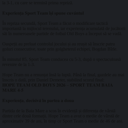
la 3-1, cu care se termină prima repriză.
𝐄𝐱𝐩𝐞𝐫𝐢𝐞𝐧𝐭̦𝐚 𝐒𝐩𝐨𝐫𝐭 𝐓𝐞𝐚𝐦 𝐢̂𝐬̦𝐢 𝐬𝐩𝐮𝐧𝐞 𝐜𝐮𝐯𝐚̂𝐧𝐭𝐮𝐥
În repriza secundă, Sport Team a făcut o modificare tactică
importantă la mijlocul terenului, iar experiența acumulată de jucătorii
săi în numeroasele partide de fotbal Old Boys a început să se vadă.
Oaspeții au preluat controlul jocului și au reușit să înscrie patru
goluri consecutive, toate prin golgheterul echipei, Bogdan Bîrle.
În minutul 85, Sport Team conducea cu 5-3, după o spectaculoasă
revenire de la 1-3.
Hope Team nu a renunțat însă la luptă. Până la final, gazdele au mai
înscris o dată, prin Daniel Demeter, stabilind scorul final:
𝐇𝐎𝐏𝐄 𝐓𝐄𝐀𝐌 𝐎𝐋𝐃 𝐁𝐎𝐘𝐒 𝟐𝟎𝟐𝟔 – 𝐒𝐏𝐎𝐑𝐓 𝐓𝐄𝐀𝐌 𝐁𝐀𝐈𝐀
𝐌𝐀𝐑𝐄 𝟒-𝟓
𝐄𝐱𝐩𝐞𝐫𝐢𝐞𝐧𝐭̦𝐚, 𝐝𝐞𝐜𝐢𝐬𝐢𝐯𝐚̆ 𝐢̂𝐧 𝐩𝐚𝐫𝐭𝐞𝐚 𝐚 𝐝𝐨𝐮𝐚
Partida de la Baia Mare a scos în evidență și diferența de vârstă
dintre cele două formații. Hope Team a avut o medie de vârstă de
aproximativ 39 de ani, în timp ce Sport Team o medie de 46 de ani.