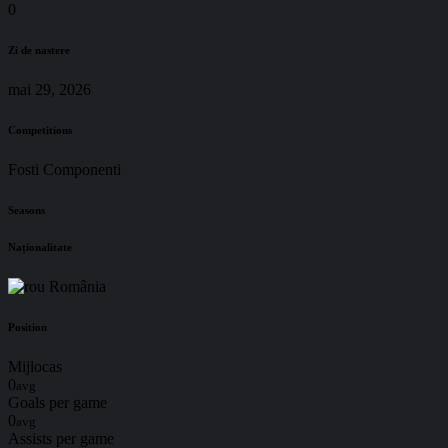
0
Zi de nastere
mai 29, 2026
Competitions
Fosti Componenti
Seasons
Naționalitate
România
Position
Mijlocas
0
avg
Goals per game
0
avg
Assists per game