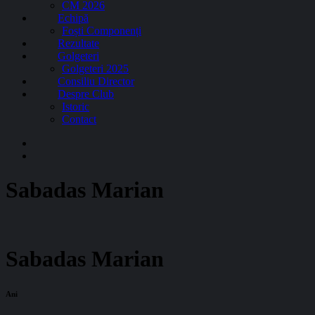
CM 2026
Echipă
Foști Componenți
Rezultate
Golgeteri
Golgeteri 2025
Consiliu Director
Despre Club
Istoric
Contact
Sabadas Marian
Sabadas Marian
Ani