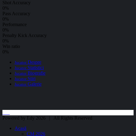
Shot Accuracy
0
%
Pass Accuracy
0
%
Performance
0
%
Penalty Kick Accuracy
0
%
Win ratio
0
%
Despre
Jucator
Statistici
Jucator
Biografie
Jucator
Stiri
Jucator
Galerie
Jucator
Powered by Edy 2026 | All Rights Reserved
Acasă
CM 2026