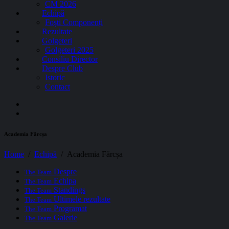
CM 2026
Echipă
Foști Componenți
Rezultate
Golgeteri
Golgeteri 2025
Consiliu Director
Despre Club
Istoric
Contact
Academia Fărcșa
Home
Echipă
Academia Fărcșa
Despre
The Team
Echipa
The Team
Standings
The Team
Ultimele rezultate
The Team
Programat
The Team
Galerie
The Team