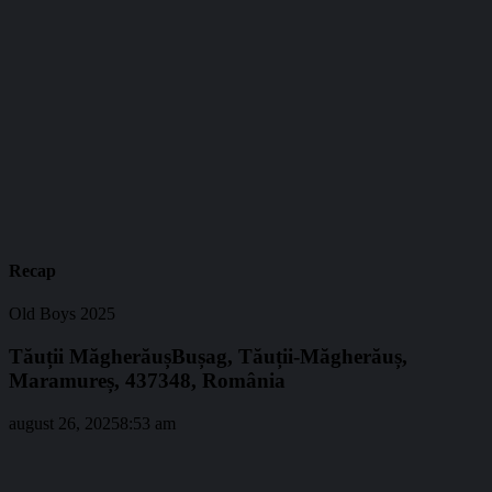
Recap
Old Boys 2025
Tăuții Măgherăuș
Bușag, Tăuții-Măgherăuș,
Maramureș, 437348, România
august 26, 2025
8:53 am