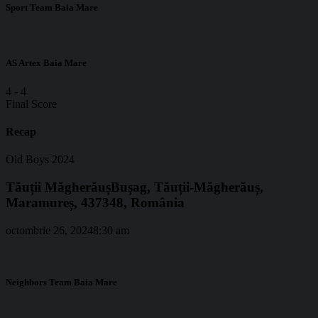
Sport Team Baia Mare
AS Artex Baia Mare
4
-
4
Final Score
Recap
Old Boys 2024
Tăuții Măgherăuș
Bușag, Tăuții-Măgherăuș,
Maramureș, 437348, România
octombrie 26, 2024
8:30 am
Neighbors Team Baia Mare