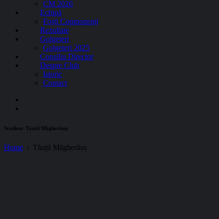
CM 2026
Echipă
Foști Componenți
Rezultate
Golgeteri
Golgeteri 2025
Consiliu Director
Despre Club
Istoric
Contact
Stadion:
Tăuții Măgherăuș
Home
Tăuții Măgherăuș