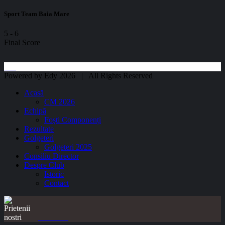
Sport Team Baia Mare
5
-
6
Final Score
Powered by Edy 2026 | All Rights Reserved
Acasă
CM 2026
Echipă
Foști Componenți
Rezultate
Golgeteri
Golgeteri 2025
Consiliu Director
Despre Club
Istoric
Contact