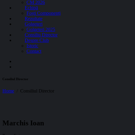
CM 2026
Echipă
Foști Componenți
Rezultate
Golgeteri
Golgeteri 2025
Consiliu Director
Despre Club
Istoric
Contact
Consiliul Director
Home
Consiliul Director
Marchis Ioan