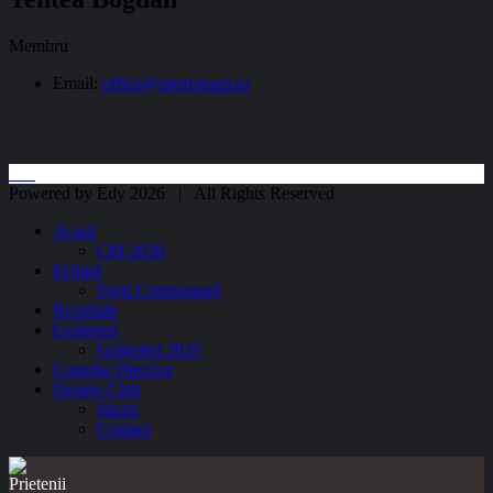
Membru
Email:
office@sport-team.ro
Powered by Edy 2026 | All Rights Reserved
Acasă
CM 2026
Echipă
Foști Componenți
Rezultate
Golgeteri
Golgeteri 2025
Consiliu Director
Despre Club
Istoric
Contact