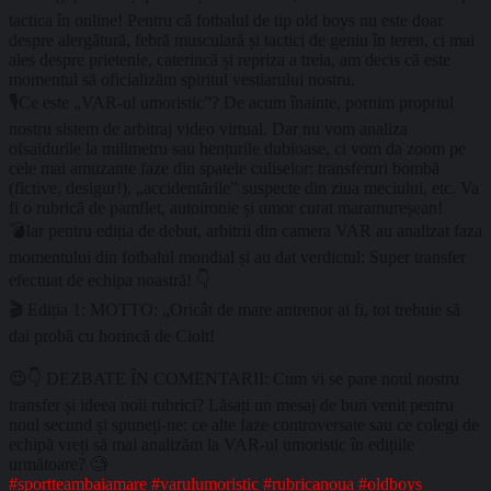
tactica în online! Pentru că fotbalul de tip old boys nu este doar
despre alergătură, febră musculară și tactici de geniu în teren, ci mai
ales despre prietenie, caterincă și repriza a treia, am decis că este
momentul să oficializăm spiritul vestiarului nostru.
🎙️Ce este „VAR-ul umoristic”? De acum înainte, pornim propriul
nostru sistem de arbitraj video virtual. Dar nu vom analiza
ofsaidurile la milimetru sau hențurile dubioase, ci vom da zoom pe
cele mai amuzante faze din spatele culiselor: transferuri bombă
(fictive, desigur!), „accidentările” suspecte din ziua meciului, etc. Va
fi o rubrică de pamflet, autoironie și umor curat maramureșean!
💣Iar pentru ediția de debut, arbitrii din camera VAR au analizat faza
momentului din fotbalul mondial și au dat verdictul: Super transfer
efectuat de echipa noastră! 👇
🎬 Ediția 1: MOTTO: „Oricât de mare antrenor ai fi, tot trebuie să
dai probă cu horincă de Ciolt!
😉👇 DEZBATE ÎN COMENTARII: Cum vi se pare noul nostru
transfer și ideea noii rubrici? Lăsați un mesaj de bun venit pentru
noul secund și spuneți-ne: ce alte faze controversate sau ce colegi de
echipă vreți să mai analizăm la VAR-ul umoristic în edițiile
următoare? 🧐
#sportteambaiamare
#varulumoristic
#rubricanoua
#oldboys