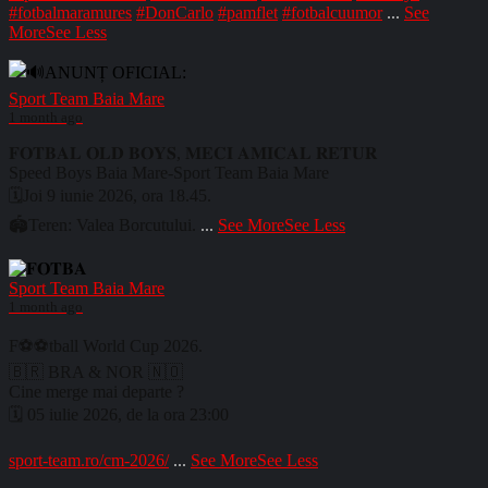
#fotbalmaramures
#DonCarlo
#pamflet
#fotbalcuumor
...
See
More
See Less
Sport Team Baia Mare
1 month ago
𝐅𝐎𝐓𝐁𝐀𝐋 𝐎𝐋𝐃 𝐁𝐎𝐘𝐒, 𝐌𝐄𝐂𝐈 𝐀𝐌𝐈𝐂𝐀𝐋 𝐑𝐄𝐓𝐔𝐑
Speed Boys Baia Mare-Sport Team Baia Mare
🗓️Joi 9 iunie 2026, ora 18.45.
🏟️Teren: Valea Borcutului.
...
See More
See Less
Sport Team Baia Mare
1 month ago
F⚽⚽tball World Cup 2026.
🇧🇷 BRA & NOR 🇳🇴
Cine merge mai departe ?
🗓️ 05 iulie 2026, de la ora 23:00
sport-team.ro/cm-2026/
...
See More
See Less