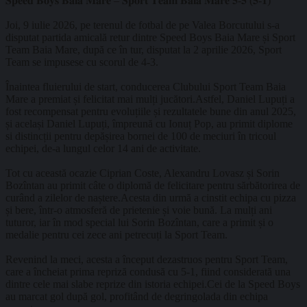
𝐒𝐩𝐞𝐞𝐝 𝐁𝐨𝐲𝐬 𝐁𝐚𝐢𝐚 𝐌𝐚𝐫𝐞 – 𝐒𝐩𝐨𝐫𝐭 𝐓𝐞𝐚𝐦 𝐁𝐚𝐢𝐚 𝐌𝐚𝐫𝐞 𝟓-𝟓 (𝟓-𝟏)
Joi, 9 iulie 2026, pe terenul de fotbal de pe Valea Borcutului s-a
disputat partida amicală retur dintre Speed Boys Baia Mare și Sport
Team Baia Mare, după ce în tur, disputat la 2 aprilie 2026, Sport
Team se impusese cu scorul de 4-3.
Înaintea fluierului de start, conducerea Clubului Sport Team Baia
Mare a premiat și felicitat mai mulți jucători.Astfel, Daniel Lupuți a
fost recompensat pentru evoluțiile și rezultatele bune din anul 2025,
și același Daniel Lupuți, împreună cu Ionuț Pop, au primit diplome
si distincții pentru depășirea bornei de 100 de meciuri în tricoul
echipei, de-a lungul celor 14 ani de activitate.
Tot cu această ocazie Ciprian Coste, Alexandru Lovasz și Sorin
Bozîntan au primit câte o diplomă de felicitare pentru sărbătorirea de
curând a zilelor de naștere.Acesta din urmă a cinstit echipa cu pizza
și bere, într-o atmosferă de prietenie și voie bună. La mulți ani
tuturor, iar în mod special lui Sorin Bozîntan, care a primit și o
medalie pentru cei zece ani petrecuți la Sport Team.
Revenind la meci, acesta a început dezastruos pentru Sport Team,
care a încheiat prima repriză condusă cu 5-1, fiind considerată una
dintre cele mai slabe reprize din istoria echipei.Cei de la Speed Boys
au marcat gol după gol, profitând de degringolada din echipa