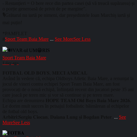
- Restanțieri = O bere rece din partea casei (să vă treacă supărarea) și
o porție generoasă de privit de pe margine".
🎙️Grătarul nu iartă pe nimeni, dar președintele Ioan Marchiș iartă și
mai puțin!
*PAMFLET
#
Sport Team Baia Mare
...
See More
See Less
Sport Team Baia Mare
1 day ago
𝐅𝐎𝐓𝐁𝐀𝐋 𝐎𝐋𝐃 𝐁𝐎𝐘𝐒, 𝐌𝐄𝐂𝐈 𝐀𝐌𝐈𝐂𝐀𝐋
Având în vedere că, echipa Oldboys Atletic Baia Mare, a renunțat la
jocul de vineri contra echipei Sport Team Baia Mare, am fost
provocați de o nouă echipă, înființată recent din jucatori peste 35 ani
care joacă pe teren mic și vor să continue și pe teren mare.
Echipa are denumirea 𝐇𝐎𝐏𝐄 𝐓𝐄𝐀𝐌 𝐎𝐥𝐝 𝐁𝐨𝐲𝐬 𝐁𝐚𝐢𝐚 𝐌𝐚𝐫𝐞 𝟐𝟎𝟐𝟔.
Le dorim mult succes în peisajul fotbalistic băimărean al echipelor
de fotbal old boys.
𝐀𝐫𝐛𝐢𝐭𝐫𝐢:𝐒𝐞𝐫𝐠𝐢𝐮 𝐂𝐢𝐨𝐜𝐚𝐧, 𝐃𝐚𝐢𝐚𝐧𝐚 𝐋𝐮𝐧𝐠 𝐬̦𝐢 𝐁𝐨𝐠𝐝𝐚𝐧 𝐏𝐞𝐭𝐞𝐫.
...
See
More
See Less