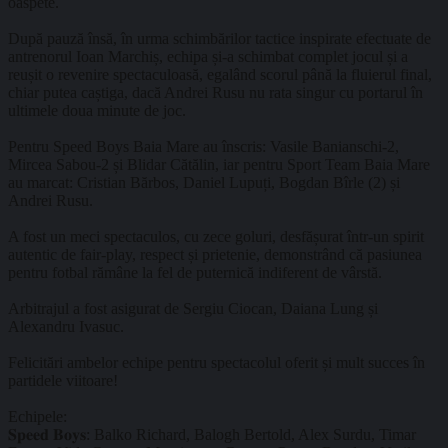
oaspete.
După pauză însă, în urma schimbărilor tactice inspirate efectuate de
antrenorul Ioan Marchiș, echipa și-a schimbat complet jocul și a
reușit o revenire spectaculoasă, egalând scorul până la fluierul final,
chiar putea caștiga, dacă Andrei Rusu nu rata singur cu portarul în
ultimele doua minute de joc.
Pentru Speed Boys Baia Mare au înscris: Vasile Banianschi-2,
Mircea Sabou-2 și Blidar Cătălin, iar pentru Sport Team Baia Mare
au marcat: Cristian Bărbos, Daniel Lupuți, Bogdan Bîrle (2) și
Andrei Rusu.
A fost un meci spectaculos, cu zece goluri, desfășurat într-un spirit
autentic de fair-play, respect și prietenie, demonstrând că pasiunea
pentru fotbal rămâne la fel de puternică indiferent de vârstă.
Arbitrajul a fost asigurat de Sergiu Ciocan, Daiana Lung și
Alexandru Ivasuc.
Felicitări ambelor echipe pentru spectacolul oferit și mult succes în
partidele viitoare!
Echipele:
𝐒𝐩𝐞𝐞𝐝 𝐁𝐨𝐲𝐬: Balko Richard, Balogh Bertold, Alex Surdu, Timar