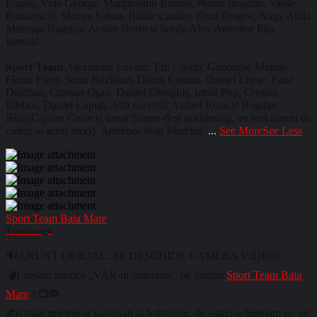
Eugen, Vida George, Margineanu Remus, Petran Bogdan, Vasile
Banianschi, Mircea Sabau, Blidar Catalin, Dani Dragos, Nagy Attila
Muresan Bogdan, Avram Dorin și Surdu Alex.Antrenor Pilu
Bertold.
𝐒𝐩𝐨𝐫𝐭 𝐓𝐞𝐚𝐦:Alexandru Lovasz, Edi Costin, Gheorghe Mateaș,
Florin Frenț, Sorin Bozîntan, Dănuț Coman, Daniel Lupșe, Fane
Dărăban, Cristian Oșan, Daniel Gheighiș, Ionuț Pop, Cristian
Bărbos, Daniel Lupuți, Alin Gavrilă, Andrei Rusu și Bogdan
Bîrle(Ciprian Coste și Ionuț Șimon-deși accidentați, au fost alaturi de
colegi la acest meci). Antrenor Ioan Marchiș.
...
See More
See Less
Sport Team Baia Mare
4 weeks ago
🔊ANUNȚ OFICIAL: SE DESCHIDE CAMERA VIDEO!
💣Lansăm rubrica „VAR-ul umoristic” pe pagina
Sport Team Baia
Mare
! 📺⚽
✍️Dragi prieteni și pasionați ai fotbalului, de astăzi schimbăm un pic