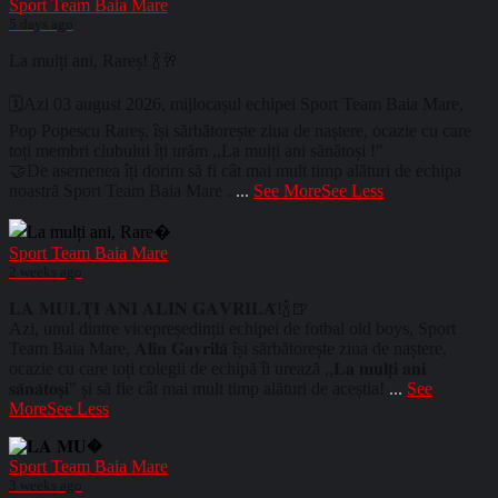
Sport Team Baia Mare
5 days ago
La mulți ani, Rareș! 🍾🥂
🗓️Azi 03 august 2026, mijlocașul echipei Sport Team Baia Mare,
Pop Popescu Rareș, își sărbătorește ziua de naștere, ocazie cu care
toți membri clubului îți urăm ,,La mulți ani sănătoși !"
🤝De asemenea îți dorim să fi cât mai mult timp alături de echipa
noastră Sport Team Baia Mare .
...
See More
See Less
Sport Team Baia Mare
2 weeks ago
𝐋𝐀 𝐌𝐔𝐋𝐓̦𝐈 𝐀𝐍𝐈 𝐀𝐋𝐈𝐍 𝐆𝐀𝐕𝐑𝐈𝐋𝐀̆!🍾🍺
Azi, unul dintre vicepreședinții echipei de fotbal old boys, Sport
Team Baia Mare, 𝐀𝐥𝐢𝐧 𝐆𝐚𝐯𝐫𝐢𝐥𝐚̆ își sărbătorește ziua de naștere,
ocazie cu care toți colegii de echipă îi urează ,,𝐋𝐚 𝐦𝐮𝐥𝐭̦𝐢 𝐚𝐧𝐢
𝐬𝐚̆𝐧𝐚̆𝐭𝐨𝐬̦𝐢" și să fie cât mai mult timp alături de aceștia!
...
See
More
See Less
Sport Team Baia Mare
3 weeks ago