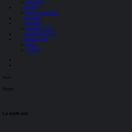
CM 2026
Echipă
Foști Componenți
Rezultate
Golgeteri
Golgeteri 2025
Consiliu Director
Despre Club
Istoric
Contact
Acasă
Home
La multi ani!