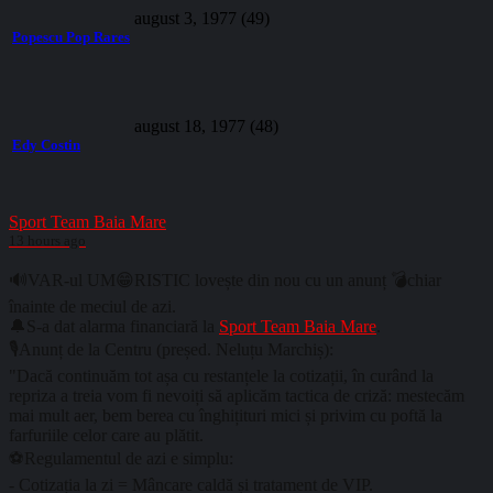
august 3, 1977 (49)
Popescu Pop Rares
august 18, 1977 (48)
Edy Costin
Sport Team Baia Mare
13 hours ago
🔊VAR-ul UM😁RISTIC lovește din nou cu un anunț 💣chiar
înainte de meciul de azi.
🔔S-a dat alarma financiară la
Sport Team Baia Mare
.
🎙️Anunț de la Centru (președ. Neluțu Marchiș):
"Dacă continuăm tot așa cu restanțele la cotizații, în curând la
repriza a treia vom fi nevoiți să aplicăm tactica de criză: mestecăm
mai mult aer, bem berea cu înghițituri mici și privim cu poftă la
farfuriile celor care au plătit.
⚽Regulamentul de azi e simplu:
- Cotizația la zi = Mâncare caldă și tratament de VIP.