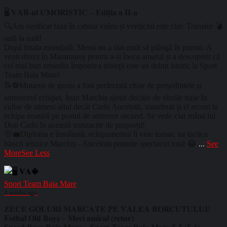
🖥️ 𝐕𝐀𝐑-𝐮𝐥 𝐔𝐌𝐎𝐑𝐈𝐒𝐓𝐈𝐂 – 𝐄𝐝𝐢𝐭̦𝐢𝐚 𝐚 𝐈𝐈-𝐚
🔍Am verificat faza în cabina video și verdictul este clar: Transfer 💣
sută la sută!
După finala mondială, Messi nu a stat mult să plângă în pumni. A
venit direct în Maramureș pentru a-și îneca amarul și a descoperit că
cel mai bun remediu împotriva tristeții este un debut istoric la Sport
Team Baia Mare!
📝⚽Mutarea de geniu a fost perfectată chiar de președintele și
antrenorul echipei, Ioan Marchiș ajutat decisiv de sforile trase în
culise de nimeni altul decât Carlo Ancelotti, transferat și el recent la
echipa noastră pe postul de antrenor secund. Se vede clar mâna lui
Don Carlo în această tranzacție de proporții!
🤨💼Diploma e înmânată, echipamentul îi vine turnat, iar tactica
băncii tehnice Marchiș - Ancelotti promite spectacol total 😂
...
See
More
See Less
Sport Team Baia Mare
4 weeks ago
𝐙𝐄𝐂𝐄 𝐆𝐎𝐋𝐔𝐑𝐈 𝐌𝐀𝐑𝐂𝐀𝐓𝐄 𝐏𝐄 𝐕𝐀𝐋𝐄𝐀 𝐁𝐎𝐑𝐂𝐔𝐓𝐔𝐋𝐔𝐈!
𝐅𝐨𝐭𝐛𝐚𝐥 𝐎𝐥𝐝 𝐁𝐨𝐲𝐬 – 𝐌𝐞𝐜𝐢 𝐚𝐦𝐢𝐜𝐚𝐥 (𝐫𝐞𝐭𝐮𝐫)