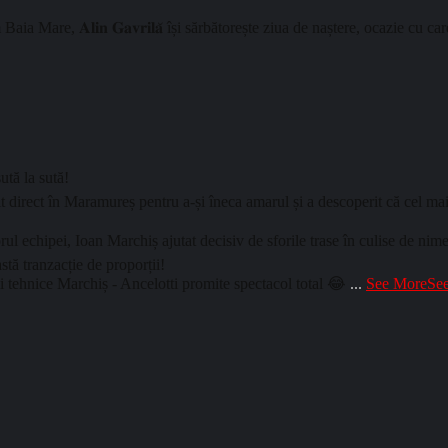
𝐀𝐥𝐢𝐧 𝐆𝐚𝐯𝐫𝐢𝐥𝐚̆ își sărbătorește ziua de naștere, ocazie cu care toți colegi
ută la sută!
 direct în Maramureș pentru a-și îneca amarul și a descoperit că cel mai 
l echipei, Ioan Marchiș ajutat decisiv de sforile trase în culise de nimeni
tă tranzacție de proporții!
i tehnice Marchiș - Ancelotti promite spectacol total 😂
...
See More
See