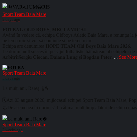
Sport Team Baia Mare
2 days ago
𝐅𝐎𝐓𝐁𝐀𝐋 𝐎𝐋𝐃 𝐁𝐎𝐘𝐒, 𝐌𝐄𝐂𝐈 𝐀𝐌𝐈𝐂𝐀𝐋
Având în vedere că, echipa Oldboys Atletic Baia Mare, a renunțat la jo
pe teren mic și vor să continue și pe teren mare.
Echipa are denumirea 𝐇𝐎𝐏𝐄 𝐓𝐄𝐀𝐌 𝐎𝐥𝐝 𝐁𝐨𝐲𝐬 𝐁𝐚𝐢𝐚 𝐌𝐚𝐫𝐞 𝟐𝟎𝟐𝟔.
Le dorim mult succes în peisajul fotbalistic băimărean al echipelor de 
𝐀𝐫𝐛𝐢𝐭𝐫𝐢:𝐒𝐞𝐫𝐠𝐢𝐮 𝐂𝐢𝐨𝐜𝐚𝐧, 𝐃𝐚𝐢𝐚𝐧𝐚 𝐋𝐮𝐧𝐠 𝐬̦𝐢 𝐁𝐨𝐠𝐝𝐚𝐧 𝐏𝐞𝐭𝐞𝐫.
...
See Mor
Sport Team Baia Mare
5 days ago
La mulți ani, Rareș! 🍾🥂
🗓️Azi 03 august 2026, mijlocașul echipei Sport Team Baia Mare, Pop Po
🤝De asemenea îți dorim să fi cât mai mult timp alături de echipa no
Sport Team Baia Mare
2 weeks ago