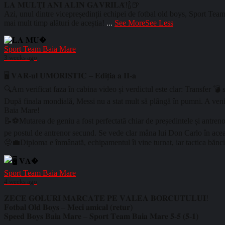
𝐋𝐀 𝐌𝐔𝐋𝐓̦𝐈 𝐀𝐍𝐈 𝐀𝐋𝐈𝐍 𝐆𝐀𝐕𝐑𝐈𝐋𝐀̆!🍾🍺
Azi, unul dintre vicepreședinții echipei de fotbal old boys, Sport Team Baia Mare, 
mai mult timp alături de aceștia!
...
See More
See Less
Sport Team Baia Mare
3 weeks ago
🖥️ 𝐕𝐀𝐑-𝐮𝐥 𝐔𝐌𝐎𝐑𝐈𝐒𝐓𝐈𝐂 – 𝐄𝐝𝐢𝐭̦𝐢𝐚 𝐚 𝐈𝐈-𝐚
🔍Am verificat faza în cabina video și verdictul este clar: Transfer 💣 s
După finala mondială, Messi nu a stat mult să plângă în pumni. A venit
Baia Mare!
📝⚽Mutarea de geniu a fost perfectată chiar de președintele și antrenoru
pe postul de antrenor secund. Se vede clar mâna lui Don Carlo în aceas
🤨💼Diploma e înmânată, echipamentul îi vine turnat, iar tactica bănci
Sport Team Baia Mare
4 weeks ago
𝐙𝐄𝐂𝐄 𝐆𝐎𝐋𝐔𝐑𝐈 𝐌𝐀𝐑𝐂𝐀𝐓𝐄 𝐏𝐄 𝐕𝐀𝐋𝐄𝐀 𝐁𝐎𝐑𝐂𝐔𝐓𝐔𝐋𝐔𝐈!
𝐅𝐨𝐭𝐛𝐚𝐥 𝐎𝐥𝐝 𝐁𝐨𝐲𝐬 – 𝐌𝐞𝐜𝐢 𝐚𝐦𝐢𝐜𝐚𝐥 (𝐫𝐞𝐭𝐮𝐫)
𝐒𝐩𝐞𝐞𝐝 𝐁𝐨𝐲𝐬 𝐁𝐚𝐢𝐚 𝐌𝐚𝐫𝐞 – 𝐒𝐩𝐨𝐫𝐭 𝐓𝐞𝐚𝐦 𝐁𝐚𝐢𝐚 𝐌𝐚𝐫𝐞 𝟓-𝟓 (𝟓-𝟏)