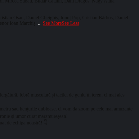
hi, Mircea Sabau, Blidar Catalin, Dani Dragos, Nagy Attila
ristian Oșan, Daniel Gheighiș, Ionuț Pop, Cristian Bărbos, Daniel
trenor Ioan Marchiș.
...
See More
See Less
ergătură, febră musculară și tactici de geniu în teren, ci mai ales
ilimetru sau hențurile dubioase, ci vom da zoom pe cele mai amuzante
toironie și umor curat maramureșean!
uat de echipa noastră! 👇