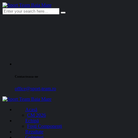
Contacteaza-ne
office@sport-team.ro
Acasă
CM 2026
Echipă
Foști Componenți
Rezultate
Golgeteri