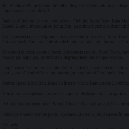
Joi, 9 iulie 2026, pe terenul de fotbal de pe Valea Borcutului s-a dis
impusese cu scorul de 4-3.
Înaintea fluierului de start, conducerea Clubului Sport Team Baia Mare a
Daniel Lupuți, împreună cu Ionuț Pop, au primit diplome si distincții p
Tot cu această ocazie Ciprian Coste, Alexandru Lovasz și Sorin Bozîntan
într-o atmosferă de prietenie și voie bună. La mulți ani tuturor, iar în
Revenind la meci, acesta a început dezastruos pentru Sport Team, care 
marcat gol după gol, profitând de degringolada din echipa oaspete.
După pauză însă, în urma schimbărilor tactice inspirate efectuate de an
caștiga, dacă Andrei Rusu nu rata singur cu portarul în ultimele doua 
Pentru Speed Boys Baia Mare au înscris: Vasile Banianschi-2, Mircea 
A fost un meci spectaculos, cu zece goluri, desfășurat într-un spirit au
Arbitrajul a fost asigurat de Sergiu Ciocan, Daiana Lung și Alexandru
Felicitări ambelor echipe pentru spectacolul oferit și mult succes în par
Echipele: