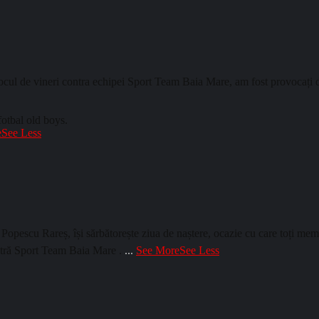
cul de vineri contra echipei Sport Team Baia Mare, am fost provocați de 
fotbal old boys.
e
See Less
pescu Rareș, își sărbătorește ziua de naștere, ocazie cu care toți membr
astră Sport Team Baia Mare .
...
See More
See Less