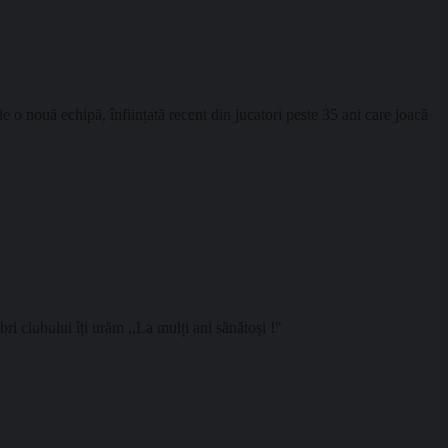
o nouă echipă, înființată recent din jucatori peste 35 ani care joacă
i clubului îți urăm ,,La mulți ani sănătoși !"