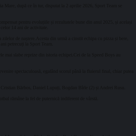
a Mare, după ce în tur, disputat la 2 aprilie 2026, Sport Team se
ompensat pentru evoluțiile și rezultatele bune din anul 2025, și același
elor 14 ani de activitate.
zilelor de naștere.Acesta din urmă a cinstit echipa cu pizza și bere,
 ani petrecuți la Sport Team.
le mai slabe reprize din istoria echipei.Cei de la Speed Boys au
venire spectaculoasă, egalând scorul până la fluierul final, chiar putea
 Cristian Bărbos, Daniel Lupuți, Bogdan Bîrle (2) și Andrei Rusu.
otbal rămâne la fel de puternică indiferent de vârstă.