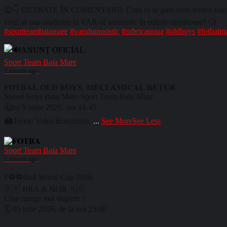
😉👇 DEZBATE ÎN COMENTARII: Cum vi se pare noul nostru transfer și 
vreți să mai analizăm la VAR-ul umoristic în edițiile următoare? 🧐
#sportteambaiamare
#varulumoristic
#rubricanoua
#oldboys
#fotbalm
Sport Team Baia Mare
1 month ago
𝐅𝐎𝐓𝐁𝐀𝐋 𝐎𝐋𝐃 𝐁𝐎𝐘𝐒, 𝐌𝐄𝐂𝐈 𝐀𝐌𝐈𝐂𝐀𝐋 𝐑𝐄𝐓𝐔𝐑
Speed Boys Baia Mare-Sport Team Baia Mare
🗓️Joi 9 iunie 2026, ora 18.45.
🏟️Teren: Valea Borcutului.
...
See More
See Less
Sport Team Baia Mare
1 month ago
F⚽⚽tball World Cup 2026.
🇧🇷 BRA & NOR 🇳🇴
Cine merge mai departe ?
🗓️ 05 iulie 2026, de la ora 23:00