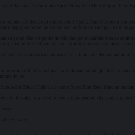
putat partida amicală retur dintre Speed Boys Baia Mare și Sport Team Bai
 premiat și felicitat mai mulți jucători.Astfel, Daniel Lupuți a fost rec
entru depășirea bornei de 100 de meciuri în tricoul echipei, de-a lungul c
 au primit câte o diplomă de felicitare pentru sărbătorirea de curând a 
 mod special lui Sorin Bozîntan, care a primit și o medalie pentru cei zece
a încheiat prima repriză condusă cu 5-1, fiind considerată una dintre ce
trenorul Ioan Marchiș, echipa și-a schimbat complet jocul și a reușit o re
minute de joc.
Sabou-2 și Blidar Cătălin, iar pentru Sport Team Baia Mare au marcat:
tentic de fair-play, respect și prietenie, demonstrând că pasiunea pentru f
 Ivasuc.
tidele viitoare!