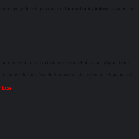
i de echipă îi urează ,,𝐋𝐚 𝐦𝐮𝐥𝐭̦𝐢 𝐚𝐧𝐢 𝐬𝐚̆𝐧𝐚̆𝐭𝐨𝐬̦𝐢" și să fie cât
bun remediu împotriva tristeții este un debut istoric la Sport Team
 altul decât Carlo Ancelotti, transferat și el recent la echipa noastră
 Less