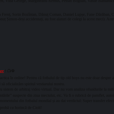
r Eugen, Vida George, Margineanu Remus, Petran Bogdan, Vasile Baniansc
lorin Frenț, Sorin Bozîntan, Dănuț Coman, Daniel Lupșe, Fane Dărăban, C
uț Șimon-deși accidentați, au fost alaturi de colegi la acest meci). An
are
! 📺⚽
ctica în online! Pentru că fotbalul de tip old boys nu este doar despre al
să oficializăm spiritul vestiarului nostru.
u sistem de arbitraj video virtual. Dar nu vom analiza ofsaidurile la m
dentările” suspecte din ziua meciului, etc. Va fi o rubrică de pamflet, au
momentului din fotbalul mondial și au dat verdictul: Super transfer efect
 probă cu horincă de Ciolt!