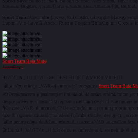
𝐒𝐩𝐞𝐞𝐝 𝐁𝐨𝐲𝐬: Balko Richard, Balogh Bertold, Alex Surdu, Tima
Muresan Bogdan, Avram Dorin și Surdu Alex.Antrenor Pilu Bertold.
𝐒𝐩𝐨𝐫𝐭 𝐓𝐞𝐚𝐦:Alexandru Lovasz, Edi Costin, Gheorghe Mateaș, F
Lupuți, Alin Gavrilă, Andrei Rusu și Bogdan Bîrle(Ciprian Coste și Ion
Sport Team Baia Mare
1 month ago
🔊ANUNȚ OFICIAL: SE DESCHIDE CAMERA VIDEO!
💣Lansăm rubrica „VAR-ul umoristic” pe pagina
Sport Team Baia M
✍️Dragi prieteni și pasionați ai fotbalului, de astăzi schimbăm un pic ta
despre prietenie, caterincă și repriza a treia, am decis că este momentul 
🎙️Ce este „VAR-ul umoristic”? De acum înainte, pornim propriul nostr
faze din spatele culiselor: transferuri bombă (fictive, desigur!), „acci
💣Iar pentru ediția de debut, arbitrii din camera VAR au analizat faza 
🎬 Ediția 1: MOTTO: „Oricât de mare antrenor ai fi, tot trebuie să dai