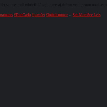
ideea noii rubrici? Lăsați un mesaj de bun venit pentru noul secund ș
aramures
#DonCarlo
#pamflet
#fotbalcuumor
...
See More
See Less