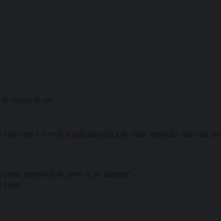
de meciul de azi.
a treia vom fi nevoiți să aplicăm tactica de criză: mestecăm mai mult aer, 
 o porție generoasă de privit de pe margine".
i puțin!