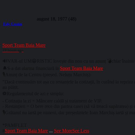
august 18, 1977 (48)
Edy Costin
Sport Team Baia Mare
19 hours ago
🔊VAR-ul UM😁RISTIC lovește din nou cu un anunț 💣chiar înainte 
🔔S-a dat alarma financiară la
Sport Team Baia Mare
.
🎙️Anunț de la Centru (președ. Neluțu Marchiș):
"Dacă continuăm tot așa cu restanțele la cotizații, în curând la repriza 
au plătit.
⚽Regulamentul de azi e simplu:
- Cotizația la zi = Mâncare caldă și tratament de VIP.
- Restanțieri = O bere rece din partea casei (să vă treacă supărarea) și
🎙️Grătarul nu iartă pe nimeni, dar președintele Ioan Marchiș iartă și ma
*PAMFLET
#
Sport Team Baia Mare
...
See More
See Less